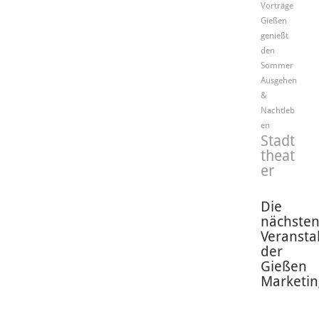
Vorträge
Gießen
genießt
den
Sommer
Ausgehen
&
Nachtleb
en
Stadt
theat
er
Die
nächste
Veransta
der
Gießen
Marketin