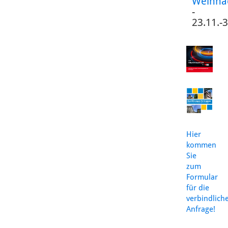
Weihna
-
23.11.-
Hier
kommen
Sie
zum
Formular
für die
verbindlich
Anfrage!