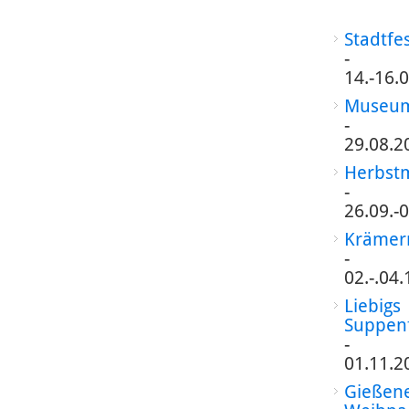
Stadtfe
-
14.-16.
Museum
-
29.08.2
Herbst
-
26.09.-
Krämer
-
02.-.04
Liebigs
Suppen
-
01.11.2
Gießen