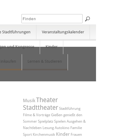
e Stadtführungen
Veranstaltungskalender
gen und Kongresse
Kinder
Einkaufen
Lernen & Studieren
Theater
Musik
Stadttheater
Stadtführung
Filme & Vorträge
Gießen genießt den
Sommer
Spielplatz
Spielen
Ausgehen &
Nachtleben
Lesung
Autokino
Familie
Kinder
Sport
Kirchenmusik
Frauen