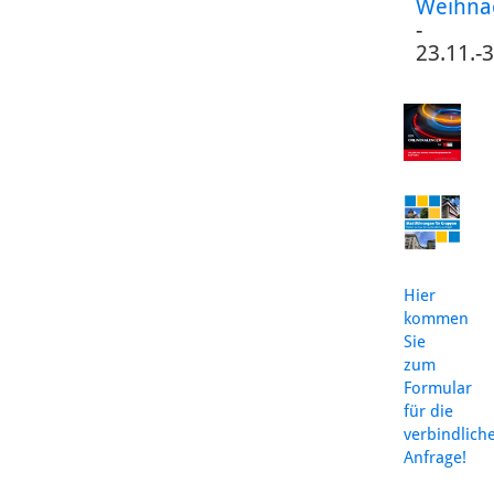
Weihna
-
23.11.-
Hier
kommen
Sie
zum
Formular
für die
verbindlich
Anfrage!