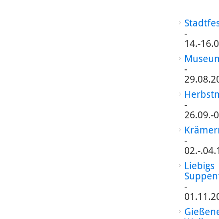
Stadtfe
-
14.-16.
Museum
-
29.08.2
Herbst
-
26.09.-
Krämer
-
02.-.04
Liebigs
Suppen
-
01.11.2
Gießen