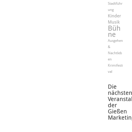
Stadtführ
ung
Kinder
Musik
Büh
ne
Ausgehen
&
Nachtleb
en
Krimifesti
val
Die
nächste
Veransta
der
Gießen
Marketin