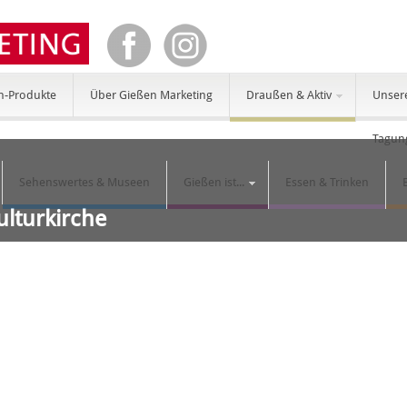
n-Produkte
Über Gießen Marketing
Draußen & Aktiv
Unser
Tagun
Sehenswertes & Museen
Gießen ist...
Essen & Trinken
ulturkirche