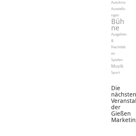
Autokino
Ausstellu
ngen
Büh
ne
Ausgehen
&
Nachtleb
en
Spielen
Musik
Sport
Die
nächste
Veransta
der
Gießen
Marketin