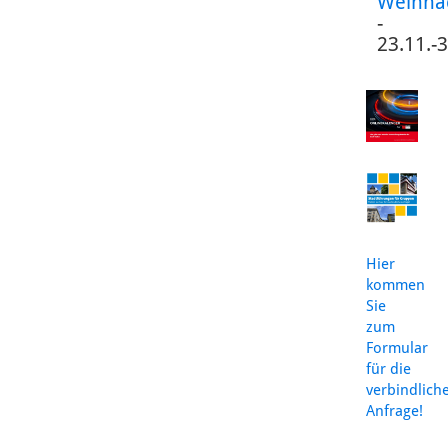
Weihna
-
23.11.-
Hier
kommen
Sie
zum
Formular
für die
verbindlich
Anfrage!