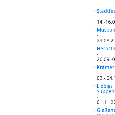
Stadtfe
-
14.-16.
Museum
-
29.08.2
Herbst
-
26.09.-
Krämer
-
02.-.04
Liebigs
Suppen
-
01.11.2
Gießen