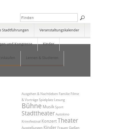
e Stadtführungen
Veranstaltungskalender
gen und Kongresse
Kinder
Einkaufen
Lernen & Studieren
Ausgehen & Nachtleben
Familie
Filme
& Vorträge
Spielplatz
Lesung
Bühne
Musik
Sport
Stadttheater
Autokino
Theater
Konzert
Krimifestival
Kinder
Ausstellungen
Frauen
Gießen