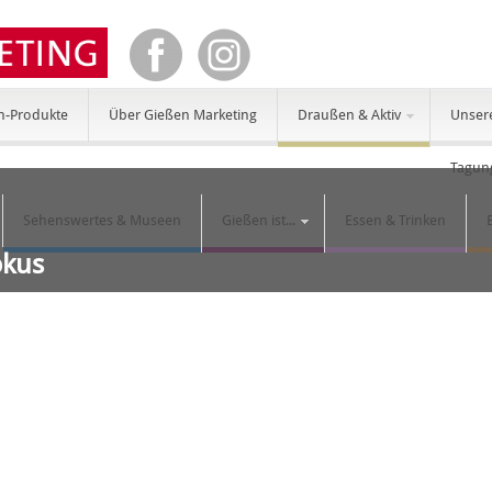
n-Produkte
Über Gießen Marketing
Draußen & Aktiv
Unser
Tagun
Sehenswertes & Museen
Gießen ist...
Essen & Trinken
okus