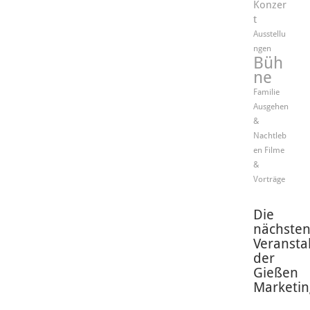
Konzer
t
Ausstellu
ngen
Büh
ne
Familie
Ausgehen
&
Nachtleb
en
Filme
&
Vorträge
Die
nächste
Veransta
der
Gießen
Marketin