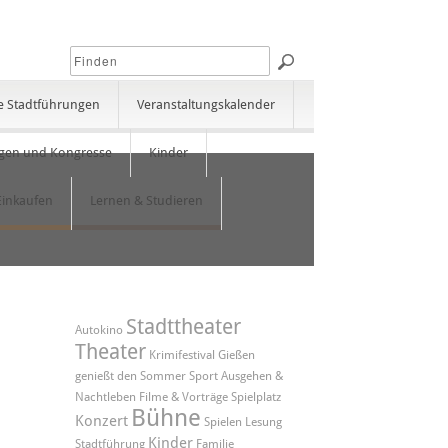
e Stadtführungen
Veranstaltungskalender
gen und Kongresse
Kinder
Einkaufen
Lernen & Studieren
Stadttheater
Autokino
Theater
Krimifestival
Gießen
genießt den Sommer
Sport
Ausgehen &
Nachtleben
Filme & Vorträge
Spielplatz
Bühne
Konzert
Spielen
Lesung
Kinder
Stadtführung
Familie