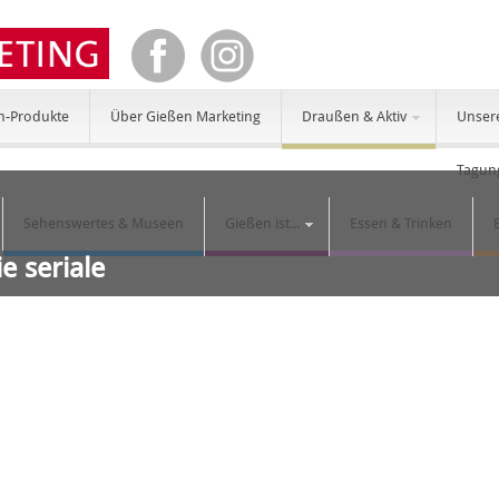
n-Produkte
Über Gießen Marketing
Draußen & Aktiv
Unser
Tagun
Sehenswertes & Museen
Gießen ist...
Essen & Trinken
e seriale