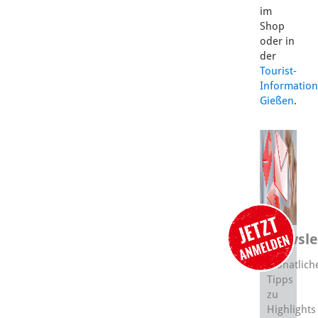
im
Shop
oder in
der
Tourist-
Information
Gießen
.
Newsle
Monatlich
Tipps
zu
Highlights