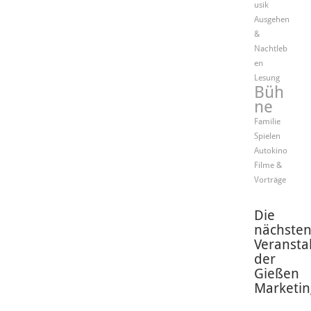
usik
Ausgehen
&
Nachtleb
en
Lesung
Büh
ne
Familie
Spielen
Autokino
Filme &
Vorträge
Die
nächste
Veransta
der
Gießen
Marketin