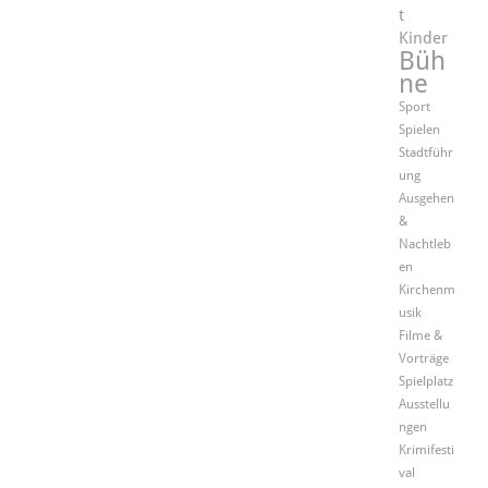
t
Kinder
Büh
ne
Sport
Spielen
Stadtführ
ung
Ausgehen
&
Nachtleb
en
Kirchenm
usik
Filme &
Vorträge
Spielplatz
Ausstellu
ngen
Krimifesti
val