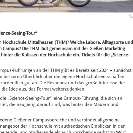
ience-Seeing-Tour“
n Hochschule Mittelhessen (THM)? Welche Labore, Alltagsorte un
m Campus? Die THM lädt gemeinsam mit der Gießen Marketing
hinter die Kulissen der Hochschule ein. Tickets für die „Science-
Campus-Führungen an der THM gibt es bereits seit 2024 – zunächst
nen besseren Überblick über die eigene Hochschule verschaffen
rordentlich gut an. Die Resonanz und das große Interesse der
en die Idee aus, das Format weiterzudenken.
die „Science-Seeing-Tour“: eine Campus-Führung, die sich an
ichtet, die neugierig darauf sind, was hinter den Mauern und
hiedene Gießener Campusbereiche und verbindet allgemeine
nangebot der Hochschule mit authentischen Einblicken in den
eitende, und Studierende als auch Forschende selbst zu Wort.