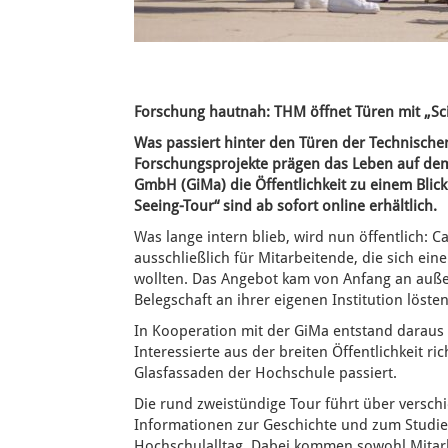
Forschung hautnah: THM öffnet Türen mit „Sc
Was passiert hinter den Türen der Technische
Forschungsprojekte prägen das Leben auf de
GmbH (GiMa) die Öffentlichkeit zu einem Blick 
Seeing-Tour“ sind ab sofort online erhältlich.
Was lange intern blieb, wird nun öffentlich: 
ausschließlich für Mitarbeitende, die sich ei
wollten. Das Angebot kam von Anfang an auße
Belegschaft an ihrer eigenen Institution löst
In Kooperation mit der GiMa entstand daraus 
Interessierte aus der breiten Öffentlichkeit r
Glasfassaden der Hochschule passiert.
Die rund zweistündige Tour führt über versc
Informationen zur Geschichte und zum Studie
Hochschulalltag. Dabei kommen sowohl Mitarb