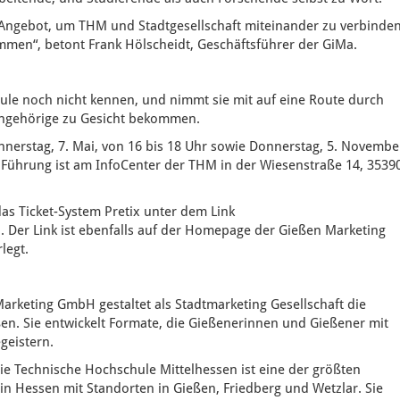
s Angebot, um THM und Stadtgesellschaft miteinander zu verbinden
en“, betont Frank Hölscheidt, Geschäftsführer der GiMa.
chule noch nicht kennen, und nimmt sie mit auf eine Route durch
angehörige zu Gesicht bekommen.
nnerstag, 7. Mai, von 16 bis 18 Uhr sowie Donnerstag, 5. Novembe
ie Führung ist am InfoCenter der THM in der Wiesenstraße 14, 3539
das Ticket-System Pretix unter dem Link
. Der Link ist ebenfalls auf der Homepage der Gießen Marketing
legt.
rketing GmbH gestaltet als Stadtmarketing Gesellschaft die
ßen. Sie entwickelt Formate, die Gießenerinnen und Gießener mit
geistern.
ie Technische Hochschule Mittelhessen ist eine der größten
n Hessen mit Standorten in Gießen, Friedberg und Wetzlar. Sie