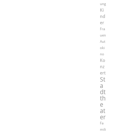
ung
Ki
nd
er
Fra
uen
Aut
oki
no
Ko
nz
ert
St
a
dt
th
e
at
er
Fa
mili