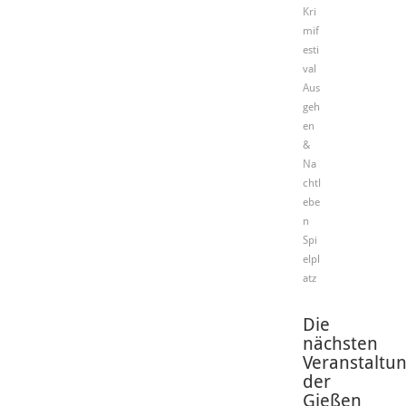
Kri
mif
esti
val
Aus
geh
en
&
Na
chtl
ebe
n
Spi
elpl
atz
Die
nächsten
Veranstaltu
der
Gießen