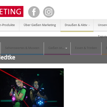
n-Produkte
Über Gießen Marketing
Draußen & Aktiv
Unser
Tagun
Sehenswertes & Museen
Gießen ist...
Essen & Trinken
iedtke