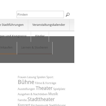
e Stadtführungen
Veranstaltungskalender
gen und Kongresse
Kinder
Einkaufen
Lernen & Studieren
Frauen
Lesung
Spielen
Sport
Bühne
Filme & Vorträge
Theater
Ausstellungen
Spielplatz
Musik
Ausgehen & Nachtleben
Stadttheater
Familie
Konzert
Kirchenmusik
Stadtführung