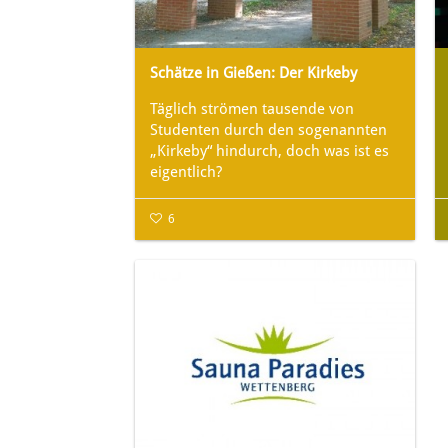
Schätze in Gießen: Der Kirkeby
Täglich strömen tausende von
Studenten durch den sogenannten
„Kirkeby“ hindurch, doch was ist es
eigentlich?
6