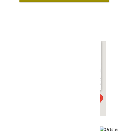
undefined
Spielplatz
Feuerwehr
Rödgen
Lange
Ortsstraße
32
35394
Gießen