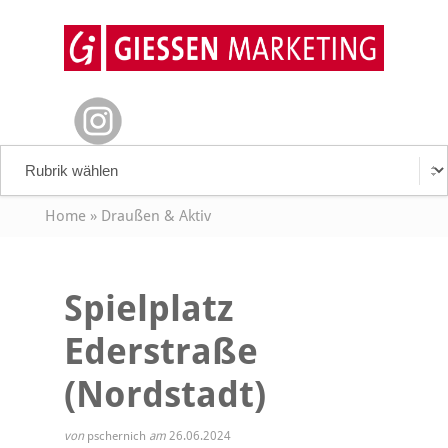
Home
»
Draußen & Aktiv
Spielplatz
Ederstraße
(Nordstadt)
von
pschernich
am
26.06.2024