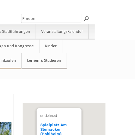
e Stadtführungen
Veranstaltungskalender
gen und Kongresse
Kinder
Einkaufen
Lernen & Studieren
undefined
Spielplatz Am
Steinacker
(Pohlheim)