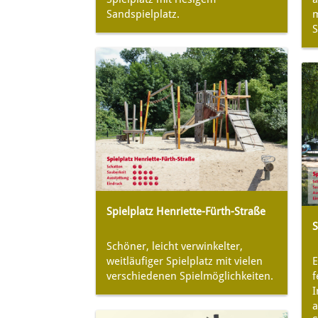
Sandspielplatz.
m
S
Spielplatz Henriette-Fürth-Straße
S
Schöner, leicht verwinkelter,
weitläufiger Spielplatz mit vielen
E
verschiedenen Spielmöglichkeiten.
f
I
a