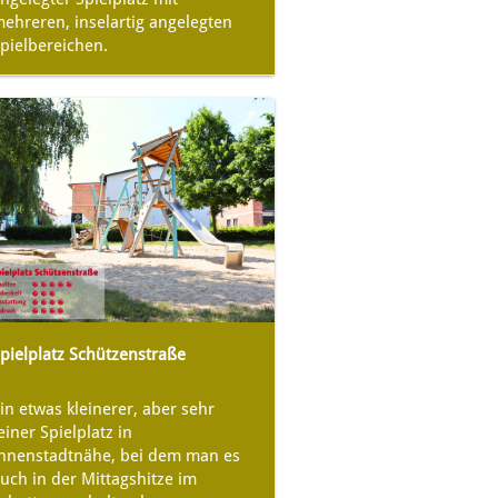
ehreren, inselartig angelegten
pielbereichen.
pielplatz Schützenstraße
in etwas kleinerer, aber sehr
einer Spielplatz in
nnenstadtnähe, bei dem man es
uch in der Mittagshitze im