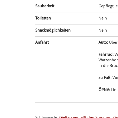
Sauberkeit
Gepflegt, e
Toiletten
Nein
Snackmöglichkeiten
Nein
Anfahrt
Auto:
Über 
Fahrrad:
Vo
Watzenborn
in die Bru
zu Fuß:
Von
ÖPNV:
Lini
Schlagworte:
Gießen genießt den Sommer
,
Ki