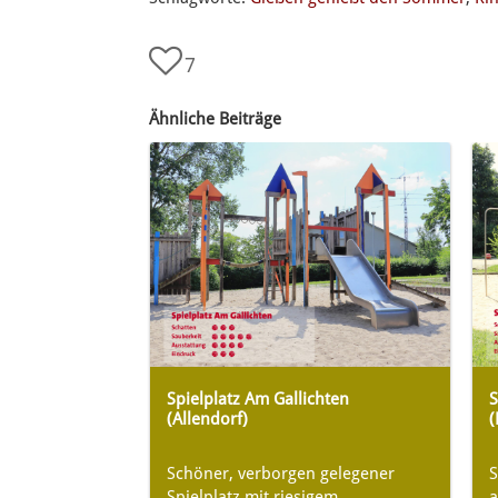
7
Ähnliche Beiträge
Spielplatz Am Gallichten
S
(Allendorf)
(
Schöner, verborgen gelegener
S
Spielplatz mit riesigem
a