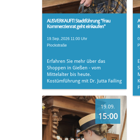
AUSVERKAUFT! Stadtführung "Frau
A
Kommerzienrat geht einkaufen"
K
19.Sep..2026 11:00 Uhr
0
Plockstraße
P
Erfahren Sie mehr über das
E
Shoppen in Gießen - vom
S
Mittelalter bis heute.
M
Kostümführung mit Dr. Jutta Failing
K
F
19.09.
15:00