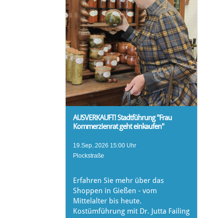
AUSVERKAUFT! Stadtführung "Frau
Kommerzienrat geht einkaufen"
19.Sep..2026 15:00 Uhr
Plockstraße
Erfahren Sie mehr über das
Shoppen in Gießen - vom
Mittelalter bis heute.
Kostümführung mit Dr. Jutta Failing