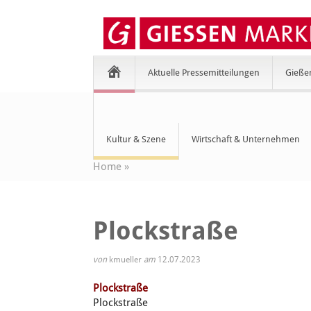
Aktuelle Pressemitteilungen
Gieße
Kultur & Szene
Wirtschaft & Unternehmen
Home
»
Plockstraße
von
kmueller
am
12.07.2023
Plockstraße
Plockstraße