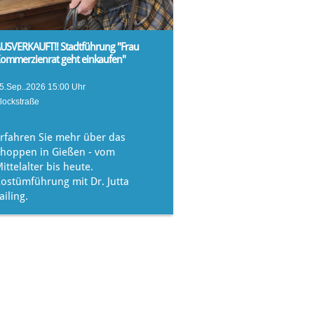
USVERKAUFT!! Stadtführung "Frau
ommerzienrat geht einkaufen"
5.Sep..2026 15:00 Uhr
lockstraße
rfahren Sie mehr über das
hoppen in Gießen - vom
ittelalter bis heute.
ostümführung mit Dr. Jutta
ailing.