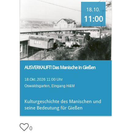
18.10.
11:00
AUSVERKAUFT! Das Manische in Gießen
18.Okt..2026 11:00 Uhr
Oswaldsgarten, Eingang H&M
Kulturgeschichte des Manischen und
seine Bedeutung für Gießen
0