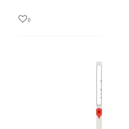
0
undefined
MAGIE
–
Makerspace
Gießen
Walltorstr.
57