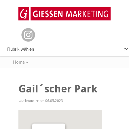
Home
»
Gail´scher Park
von
kmueller
am
06.05.2023