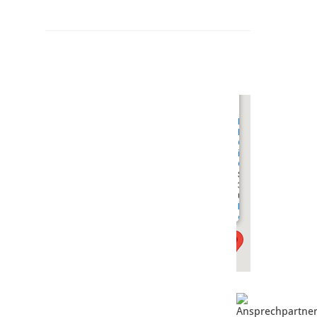
undefined
Der
Botanische
Garten
in
Gießen
Sonnenstraße
35390 Gießen
0641 - 99 35 240
Holger.R.Laake@bot
giessen.de