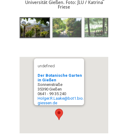
Universität Gießen. Foto: JLU / Katrina
Friese
©
undefined
Der Botanische Garten
in Gießen
Sonnenstraße
35390 Gießen
0641 - 99 35 240
Holger.R.L
aake@bot1.bio.uni-
giessen.de