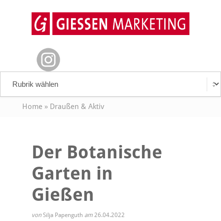
Home
»
Draußen & Aktiv
Der Botanische
Garten in
Gießen
von
Silja Papenguth
am
26.04.2022