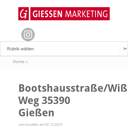
Home
»
Bootshausstraße/Wi
Weg 35390
Gießen
von
kmueller
am
02.12.2025