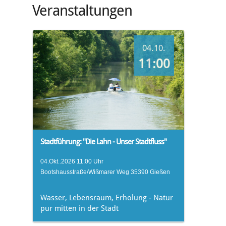
Veranstaltungen
04.10.
11:00
Stadtführung: "Die Lahn - Unser Stadtfluss"
04.Okt..2026 11:00 Uhr
Bootshausstraße/Wißmarer Weg 35390 Gießen
Wasser, Lebensraum, Erholung - Natur
pur mitten in der Stadt