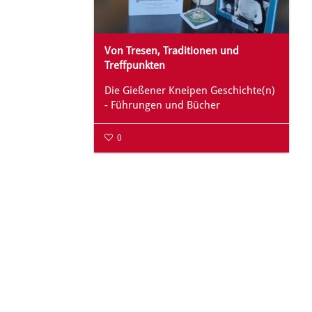
Von Tresen, Traditionen und
Treffpunkten
Die Gießener Kneipen Geschichte(n)
- Führungen und Bücher
0