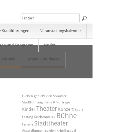
e Stadtführungen
Veranstaltungskalender
gen und Kongresse
Kinder
Einkaufen
Lernen & Studieren
Gießen genießt den Sommer
Stadtführung
Filme & Vorträge
Theater
Kinder
Konzert
Sport
Bühne
Lesung
Kirchenmusik
Stadttheater
Familie
Ausstellungen
Spielen
Krimifestival