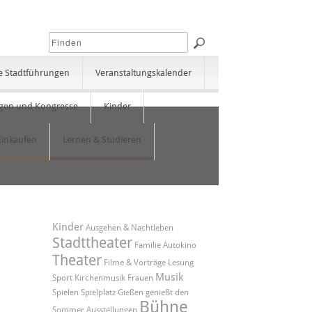
e Stadtführungen
Veranstaltungskalender
gen und Kongresse
Kinder
Einkaufen
Lernen & Studieren
Kinder
Ausgehen & Nachtleben
Stadttheater
Familie
Autokino
Theater
Filme & Vorträge
Lesung
Musik
Sport
Kirchenmusik
Frauen
Spielen
Spielplatz
Gießen genießt den
Bühne
Sommer
Ausstellungen