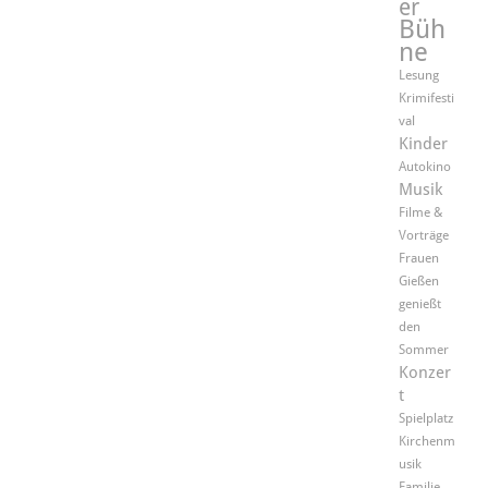
er
Büh
ne
Lesung
Krimifesti
val
Kinder
Autokino
Musik
Filme &
Vorträge
Frauen
Gießen
genießt
den
Sommer
Konzer
t
Spielplatz
Kirchenm
usik
Familie