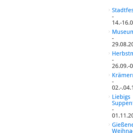
Stadtfe
-
14.-16.
Museum
-
29.08.2
Herbst
-
26.09.-
Krämer
-
02.-.04
Liebigs
Suppen
-
01.11.2
Gießen
Weihna