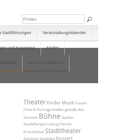
e Stadtführungen
Veranstaltungskalender
gen und Kongresse
Kinder
Einkaufen
Lernen & Studieren
Theater
Kinder
Musik
Frauen
Filme & Vorträge
Gießen genießt den
Bühne
Sommer
Spielen
Ausstellungen
Lesung
Familie
Stadttheater
Krimifestival
Konzert
Autokino
Spielplatz