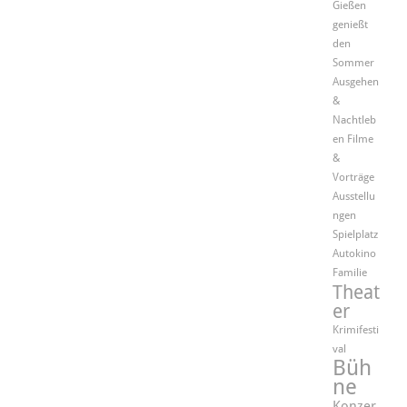
Gießen
genießt
den
Sommer
Ausgehen
&
Nachtleb
en
Filme
&
Vorträge
Ausstellu
ngen
Spielplatz
Autokino
Familie
Theat
er
Krimifesti
val
Büh
ne
Konzer