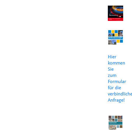
Hier
kommen
Sie
zum
Formular
für die
verbindlich
Anfrage!