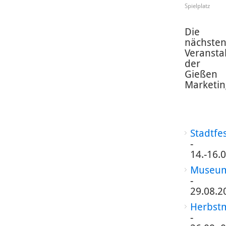
Spielplatz
Die
nächste
Veransta
der
Gießen
Marketin
Stadtfe
-
14.-16.
Museum
-
29.08.2
Herbst
-