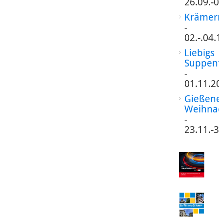
26.09.-
Krämer
-
02.-.04
Liebigs
Suppen
-
01.11.2
Gießen
Weihna
-
23.11.-