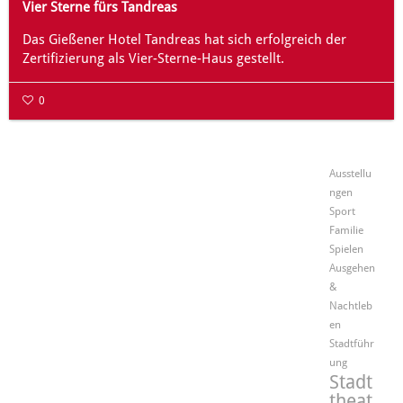
Vier Sterne fürs Tandreas
Das Gießener Hotel Tandreas hat sich erfolgreich der
Zertifizierung als Vier-Sterne-Haus gestellt.
0
Ausstellu
ngen
Sport
Familie
Spielen
Ausgehen
&
Nachtleb
en
Stadtführ
ung
Stadt
theat