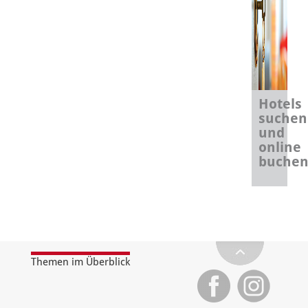
Hotels
suchen
und
online
buche
Themen im Überblick