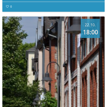
0
22.10.
18:00