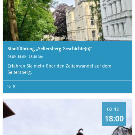
Stadtführung „Seltersberg Geschichte(n)“
26.09.
15:00 - 16:30 Uhr
Erfahren Sie mehr über den Zeitenwandel auf dem
Seltersberg.
0
02.10.
18:00