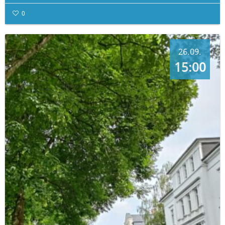
0
26.09.
15:00