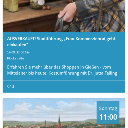
AUSVERKAUFT! Stadtführung „Frau Kommerzienrat geht
einkaufen“
19.09.
11:00 Uhr
Plockstraße
Erfahren Sie mehr über das Shoppen in Gießen - vom
Mittelalter bis heute. Kostümführung mit Dr. Jutta Failing
2
Sonntag
11:00