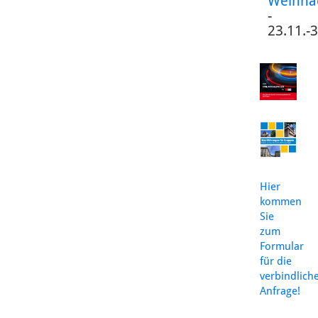
Weihna
-
23.11.-
Hier
kommen
Sie
zum
Formular
für die
verbindlich
Anfrage!