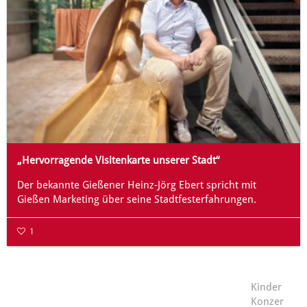
„Hervorragende Visitenkarte unserer Stadt“
Der bekannte Gießener Heinz-Jörg Ebert spricht mit
Gießen Marketing über seine Stadtfesterfahrungen.
1
Kinder
Konzer