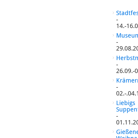
Stadtfe
-
14.-16.
Museum
-
29.08.2
Herbst
-
26.09.-
Krämer
-
02.-.04
Liebigs
Suppen
-
01.11.2
Gießen