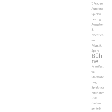
t
Frauen
Autokino
Spielen
Lesung
Ausgehen
&
Nachtleb
en
Musik
Sport
Büh
ne
Krimifesti
val
Stadtführ
ung
Spielplatz
Kirchenm
usik
Gießen
genießt