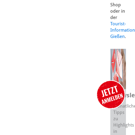
Shop
oder in
der
Tourist-
Information
Gießen
.
Newsle
Monatlich
Tipps
zu
Highlights
in