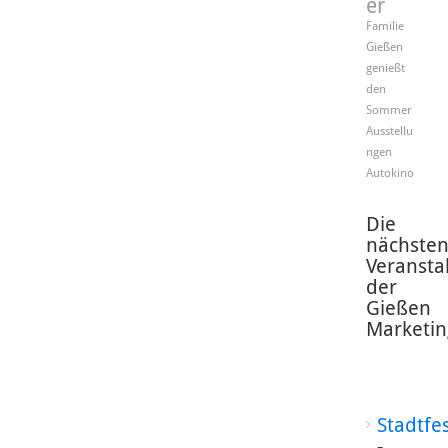
er
Familie
Gießen
genießt
den
Sommer
Ausstellu
ngen
Autokino
Die
nächste
Veransta
der
Gießen
Marketin
Stadtfe
-