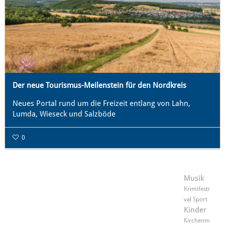
Der neue Tourismus-Meilenstein für den Nordkreis
Neues Portal rund um die Freizeit entlang von Lahn,
Lumda, Wieseck und Salzböde
0
Musik
Krimifesti
val
Sport
Kinder
Kirchenm