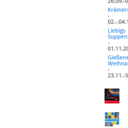
26.09.-
Krämer
-
02.-.04
Liebigs
Suppen
-
01.11.2
Gießen
Weihna
-
23.11.-