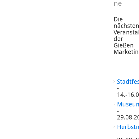
ne
Die
nächste
Veransta
der
Gießen
Marketin
Stadtfe
-
14.-16.
Museum
-
29.08.2
Herbst
-