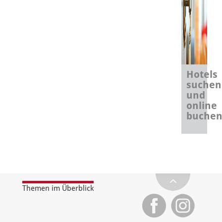
Hotels
suchen
und
online
buche
Themen im Überblick