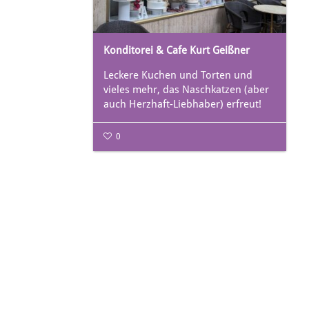
Konditorei & Cafe Kurt Geißner
Leckere Kuchen und Torten und
vieles mehr, das Naschkatzen (aber
auch Herzhaft-Liebhaber) erfreut!
0