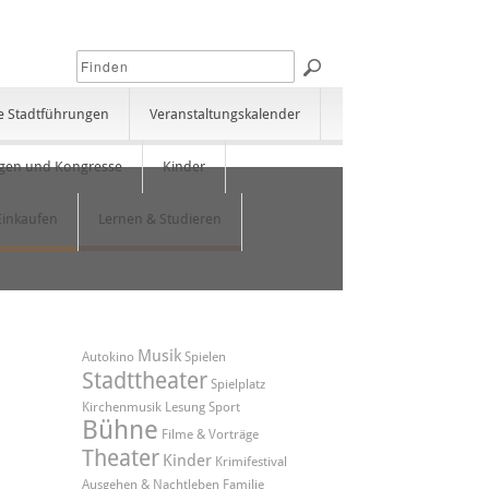
e Stadtführungen
Veranstaltungskalender
gen und Kongresse
Kinder
Einkaufen
Lernen & Studieren
Musik
Autokino
Spielen
Stadttheater
Spielplatz
Kirchenmusik
Lesung
Sport
Bühne
Filme & Vorträge
Theater
Kinder
Krimifestival
Ausgehen & Nachtleben
Familie