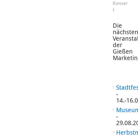
Konzer
t
Die
nächste
Veransta
der
Gießen
Marketin
Stadtfe
-
14.-16.
Museum
-
29.08.2
Herbst