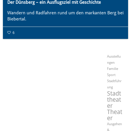
Der Dünsberg – ein Ausflugsziel mit Geschichte
Wandern und Radfahren rund um den markanten Berg bei
Biebertal.
6
Ausstellu
ngen
Familie
Sport
Stadtführ
ung
Stadt
theat
er
Theat
er
Ausgehen
&