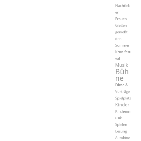
Nachtleb
en
Frauen
Gießen
genießt
den
Sommer
Krimifesti
val
Musik
Büh
ne
Filme &
Vorträge
Spielplatz
Kinder
Kirchenm
usik
Spielen
Lesung
Autokino