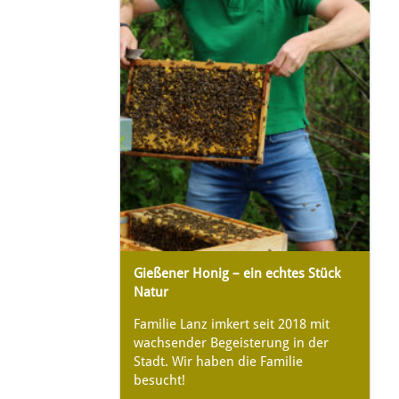
Gießener Honig – ein echtes Stück
Natur
Familie Lanz imkert seit 2018 mit
wachsender Begeisterung in der
Stadt. Wir haben die Familie
besucht!