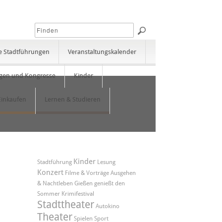
e Stadtführungen
Veranstaltungskalender
gen und Kongresse
Kinder
Einkaufen
Lernen & Studieren
Kinder
Stadtführung
Lesung
Konzert
Filme & Vorträge
Ausgehen
& Nachtleben
Gießen genießt den
Sommer
Krimifestival
Stadttheater
Autokino
Theater
Spielen
Sport