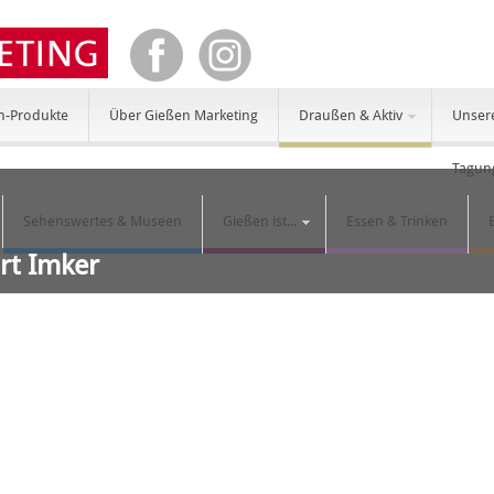
n-Produkte
Über Gießen Marketing
Draußen & Aktiv
Unser
Tagun
Sehenswertes & Museen
Gießen ist...
Essen & Trinken
ort Imker