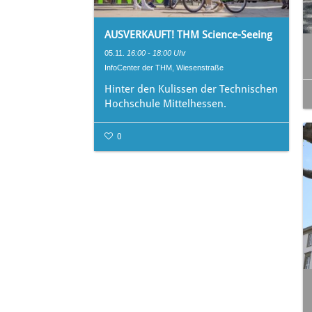
AUSVERKAUFT! THM Science-Seeing
05.11.
16:00 - 18:00 Uhr
InfoCenter der THM, Wiesenstraße
Hinter den Kulissen der Technischen
Hochschule Mittelhessen.
0