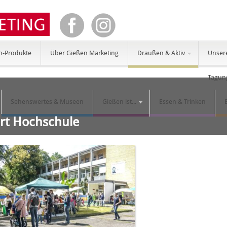
n-Produkte
Über Gießen Marketing
Draußen & Aktiv
Unser
Tagun
Sehenswertes & Museen
Gießen ist...
Essen & Trinken
ort Hochschule