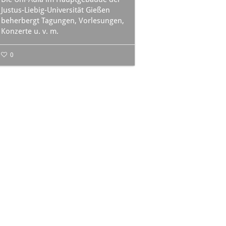
Justus-Liebig-Universität Gießen
beherbergt Tagungen, Vorlesungen,
Konzerte u. v. m.
0