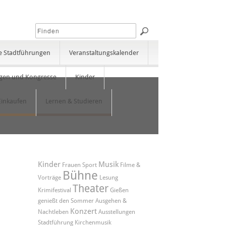
e Stadtführungen
Veranstaltungskalender
gen und Kongresse
Kinder
Einkaufen
Lernen & Studieren
Kinder
Musik
Frauen
Sport
Filme &
Bühne
Vorträge
Lesung
Theater
Krimifestival
Gießen
genießt den Sommer
Ausgehen &
Konzert
Nachtleben
Ausstellungen
Stadtführung
Kirchenmusik