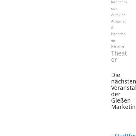
Kirchenm
usik
Autokino
Ausgehen
&
Nachtleb
en
Kinder
Theat
er
Die
nächste
Veransta
der
Gießen
Marketin
Stadtfe