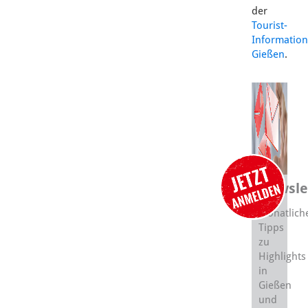
der
Tourist-
Information
Gießen
.
Newsle
Monatlich
Tipps
zu
Highlights
in
Gießen
und