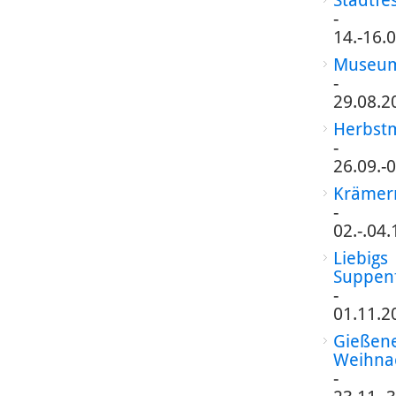
-
14.-16.
Museum
-
29.08.2
Herbst
-
26.09.-
Krämer
-
02.-.04
Liebigs
Suppen
-
01.11.2
Gießen
Weihna
-