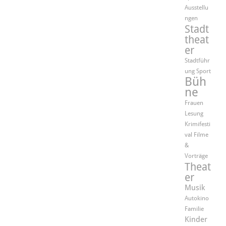
Ausstellu
ngen
Stadt
theat
er
Stadtführ
ung
Sport
Büh
ne
Frauen
Lesung
Krimifesti
val
Filme
&
Vorträge
Theat
er
Musik
Autokino
Familie
Kinder