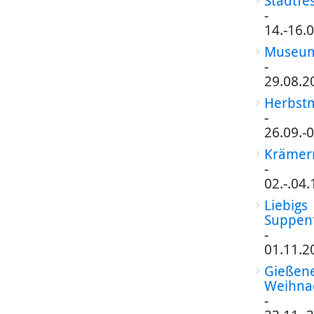
Stadtfe
-
14.-16.
Museum
-
29.08.2
Herbst
-
26.09.-
Krämer
-
02.-.04
Liebigs
Suppen
-
01.11.2
Gießen
Weihna
-