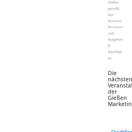
Gießen
genießt
den
Sommer
Kirchenm
usik
Ausgehen
&
Nachtleb
en
Die
nächste
Veransta
der
Gießen
Marketin