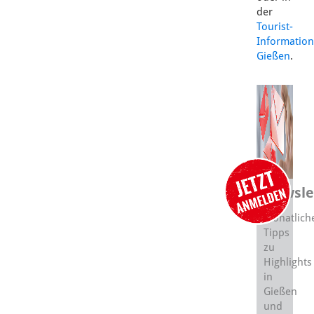
der
Tourist-
Information
Gießen
.
Newsle
Monatlich
Tipps
zu
Highlights
in
Gießen
und