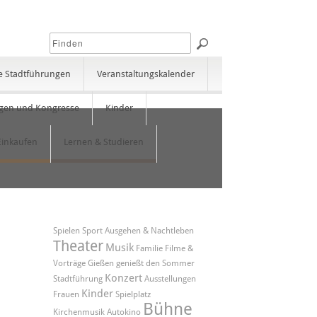
e Stadtführungen
Veranstaltungskalender
gen und Kongresse
Kinder
Einkaufen
Lernen & Studieren
Spielen
Sport
Ausgehen & Nachtleben
Theater
Musik
Familie
Filme &
Vorträge
Gießen genießt den Sommer
Konzert
Stadtführung
Ausstellungen
Kinder
Frauen
Spielplatz
Bühne
Kirchenmusik
Autokino