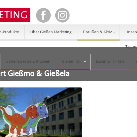
n-Produkte
Über Gießen Marketing
Draußen & Aktiv
Unser
Tagun
Sehenswertes & Museen
Gießen ist...
Essen & Trinken
ort Gießmo & Gießela