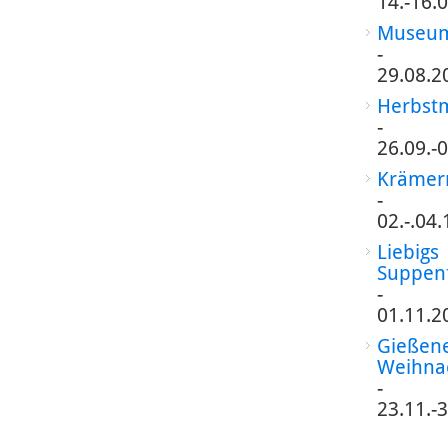
14.-16.
Museum
-
29.08.2
Herbst
-
26.09.-
Krämer
-
02.-.04
Liebigs
Suppen
-
01.11.2
Gießen
Weihna
-
23.11.-