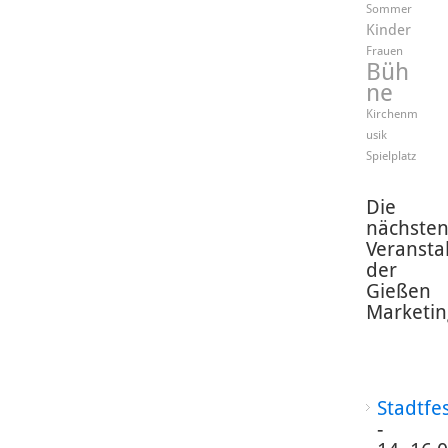
Sommer
Kinder
Frauen
Büh
ne
Kirchenm
usik
Spielplatz
Die
nächste
Veransta
der
Gießen
Marketin
Stadtfe
-