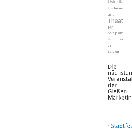
t
Musik
Kirchenm
usik
Theat
er
Spielplatz
Krimifesti
val
Spielen
Die
nächste
Veransta
der
Gießen
Marketin
Stadtfe