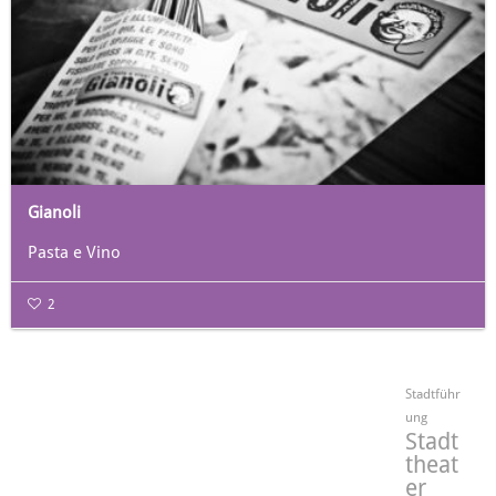
Gianoli
Pasta e Vino
2
Stadtführ
ung
Stadt
theat
er