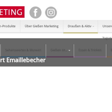
n-Produkte
Über Gießen Marketing
Draußen & Aktiv
Unser
Tagun
Sehenswertes & Museen
Gießen ist...
Essen & Trinken
ort Emaillebecher