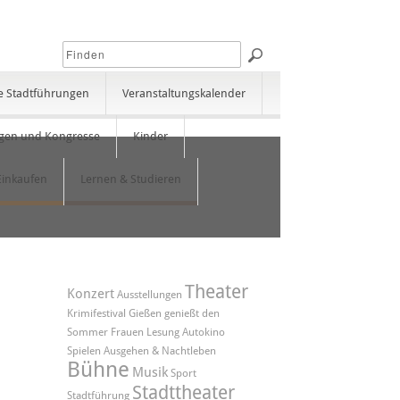
e Stadtführungen
Veranstaltungskalender
gen und Kongresse
Kinder
Einkaufen
Lernen & Studieren
Theater
Konzert
Ausstellungen
Krimifestival
Gießen genießt den
Sommer
Frauen
Lesung
Autokino
Spielen
Ausgehen & Nachtleben
Bühne
Musik
Sport
Stadttheater
Stadtführung