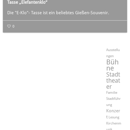
Tasse „Elefantenklo“
Die "E-Klo"- Tasse ist ein beliebtes Gießen-Souvenir.
0
Ausstellu
ngen
Büh
ne
Stadt
theat
er
Familie
Stadtführ
ung
Konzer
t
Lesung
Kirchenm
usik