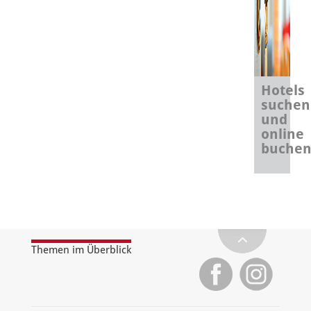
Hotels
suchen
und
online
buche
Themen im Überblick