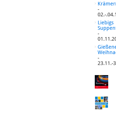
Krämer
-
02.-.04
Liebigs
Suppen
-
01.11.2
Gießen
Weihna
-
23.11.-