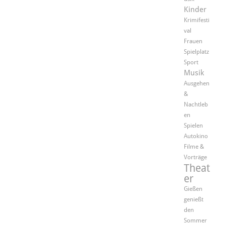
Kinder
Krimifesti
val
Frauen
Spielplatz
Sport
Musik
Ausgehen
&
Nachtleb
en
Spielen
Autokino
Filme &
Vorträge
Theat
er
Gießen
genießt
den
Sommer