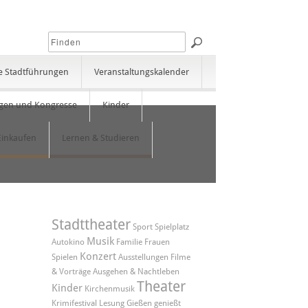
e Stadtführungen
Veranstaltungskalender
gen und Kongresse
Kinder
Einkaufen
Lernen & Studieren
Stadttheater
Sport
Spielplatz
Musik
Autokino
Familie
Frauen
Konzert
Spielen
Ausstellungen
Filme
& Vorträge
Ausgehen & Nachtleben
Theater
Kinder
Kirchenmusik
Krimifestival
Lesung
Gießen genießt