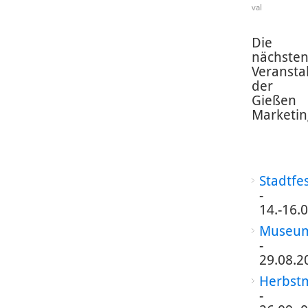
val
Die
nächste
Veransta
der
Gießen
Marketin
Stadtfe
-
14.-16.
Museum
-
29.08.2
Herbst
-