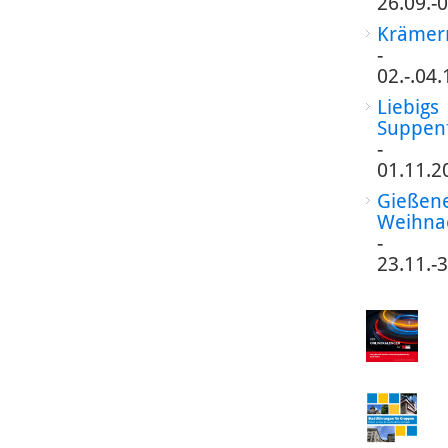
26.09.-
Krämer
-
02.-.04
Liebigs
Suppen
-
01.11.2
Gießen
Weihna
-
23.11.-