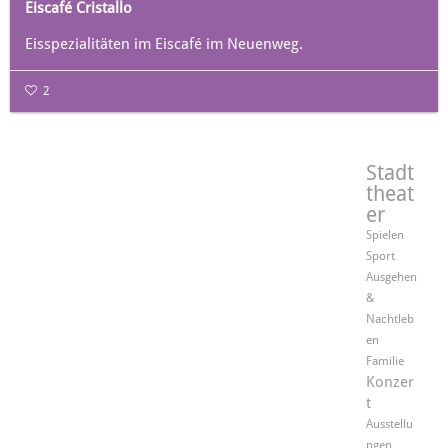
Eiscafé Cristallo
Eisspezialitäten im Eiscafé im Neuenweg.
2
Stadt
theat
er
Spielen
Sport
Ausgehen
&
Nachtleb
en
Familie
Konzer
t
Ausstellu
ngen