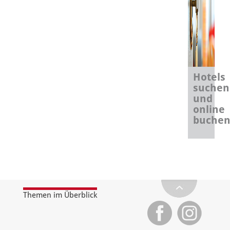
Hotels
suchen
und
online
buche
Themen im Überblick