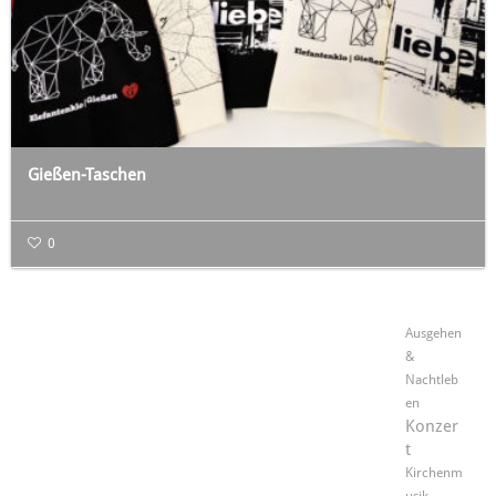
Gießen-Taschen
0
Ausgehen
&
Nachtleb
en
Konzer
t
Kirchenm