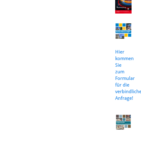
Hier
kommen
Sie
zum
Formular
für die
verbindlich
Anfrage!