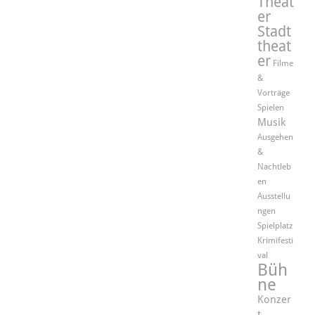
Theat
er
Stadt
theat
er
Filme
&
Vorträge
Spielen
Musik
Ausgehen
&
Nachtleb
en
Ausstellu
ngen
Spielplatz
Krimifesti
val
Büh
ne
Konzer
t