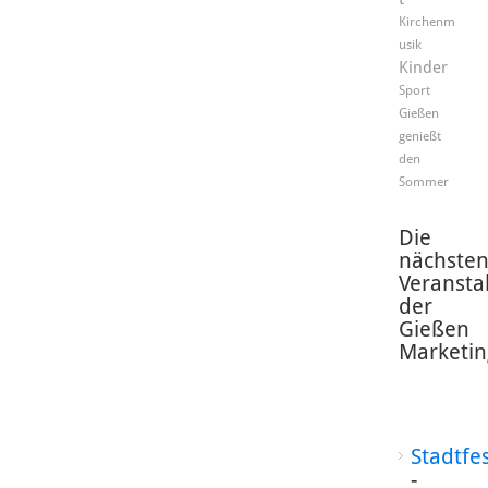
Kirchenm
usik
Kinder
Sport
Gießen
genießt
den
Sommer
Die
nächste
Veransta
der
Gießen
Marketin
Stadtfe
-