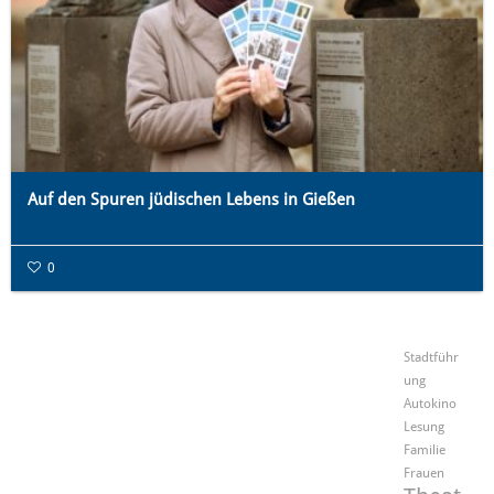
Auf den Spuren jüdischen Lebens in Gießen
0
Stadtführ
ung
Autokino
Lesung
Familie
Frauen