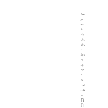
Aus
geh
en
&
Na
chtl
ebe
n
Spo
rt
Spi
ele
n
Kri
mif
esti
val
B
ü