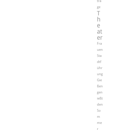
trä
ge
T
h
e
at
er
Fra
uen
Sta
dtf
ühr
ung
Gie
ßen
gen
ießt
den
So
m
me
r