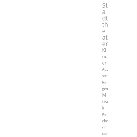
St
a
dt
th
e
at
er
Ki
nd
er
Aus
stel
lun
gen
M
usi
k
Kir
che
nm
usi