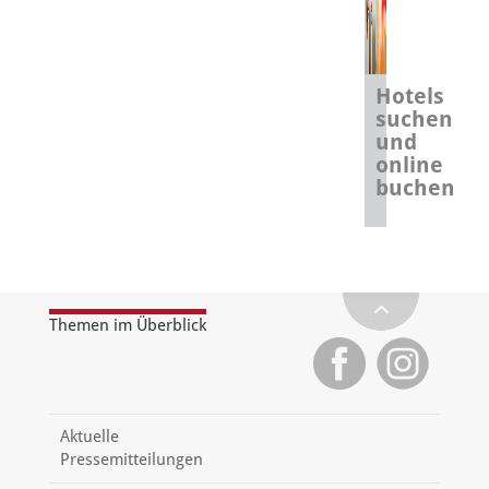
Hotels
suchen
und
online
buchen
Themen im Überblick
Aktuelle
Pressemitteilungen