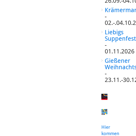
26.09.-04.1
Krämermar
-
02.-.04.10.
Liebigs
Suppenfest
-
01.11.2026
Gießener
Weihnacht
-
23.11.-30.1
Hier
kommen