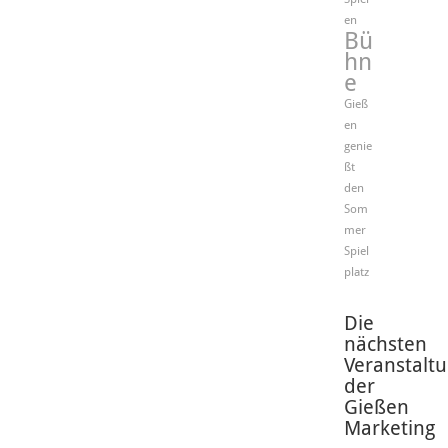
en
Bü
hn
e
Gieß
en
genie
ßt
den
Som
mer
Spiel
platz
Die
nächsten
Veranstalt
der
Gießen
Marketing