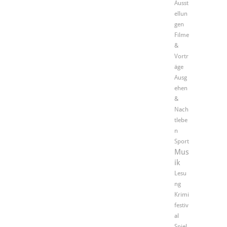
Ausst
ellun
gen
Filme
&
Vortr
äge
Ausg
ehen
&
Nach
tlebe
n
Sport
Mus
ik
Lesu
ng
Krimi
festiv
al
Spiel