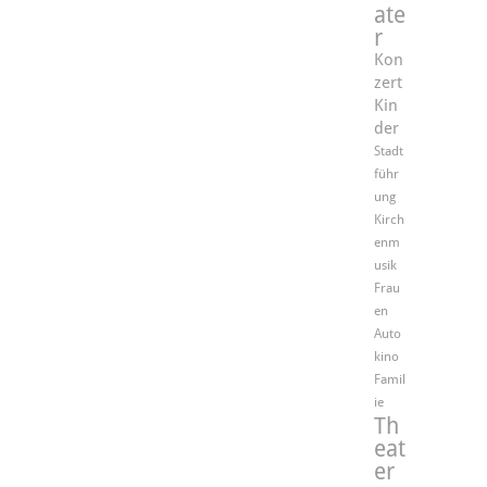
ate
r
Kon
zert
Kin
der
Stadt
führ
ung
Kirch
enm
usik
Frau
en
Auto
kino
Famil
ie
Th
eat
er