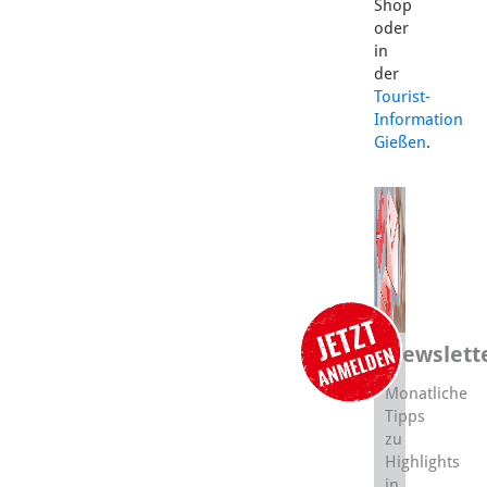
Shop
oder
in
der
Tourist-
Information
Gießen
.
Newslett
Monatliche
Tipps
zu
Highlights
in