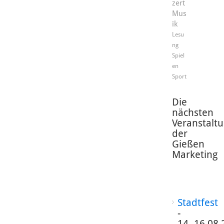
zert
Mus
ik
Lesu
ng
Spiel
en
Sport
Die
nächsten
Veranstalt
der
Gießen
Marketing
Stadtfest
-
14.-16.08