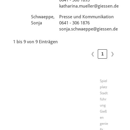
katharina.mueller@giessen.de
Schwaeppe,
Presse und Kommunikation
Sonja
0641 - 306 1876
sonja.schwaeppe@giessen.de
1 bis 9 von 9 Einträgen
❮
❯
1
Spiel
platz
Stadt
führ
ung
Gieß
en
genie
ßt