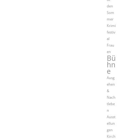
den
Som
mer
Krimi
festiv
al
Frau
en
Bü
hn
e
Ausg
ehen
&
Nach
tlebe
n
Ausst
ellun
gen
Kirch