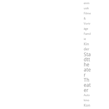
enm
usik
Filme
&
Vortr
äge
Famil
ie
Kin
der
Sta
dtt
he
ate
r
Th
eat
er
Auto
kino
Kon