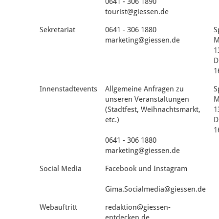
0641 - 306 1890
tourist@giessen.de
Sekretariat
0641 - 306 1880
S
marketing@giessen.de
M
1
D
1
Innenstadtevents
Allgemeine Anfragen zu
S
unseren Veranstaltungen
M
(Stadtfest, Weihnachtsmarkt,
1
etc.)
D
1
0641 - 306 1880
marketing@giessen.de
Social Media
Facebook und Instagram
Gima.Socialmedia@giessen.de
Webauftritt
redaktion@giessen-
entdecken.de